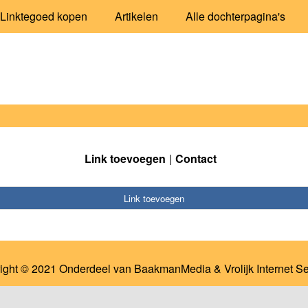
Linktegoed kopen
Artikelen
Alle dochterpagina's
Link toevoegen
Contact
Link toevoegen
ight © 2021 Onderdeel van
BaakmanMedia
&
Vrolijk Internet S